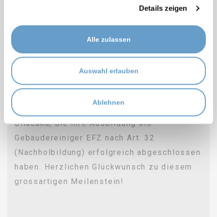
Details zeigen
ERFOLG DURCH WEITERBILDUNG –
HERZLICHE GRATULATION UNSEREN
Alle zulassen
ABSOLVENTEN! 🎓
Bei Enzler glauben wir daran: Erfolg kennt
Auswahl erlauben
keinen Umweg! Mit grossem Stolz
gratulieren wir unseren drei Mitarbeitenden
Ablehnen
Fatmire Arifi, Blerim Syla und Krenar
Bllacaku, die ihre Ausbildung als
Gebäudereiniger EFZ nach Art. 32
(Nachholbildung) erfolgreich abgeschlossen
haben. Herzlichen Glückwunsch zu diesem
grossartigen Meilenstein!