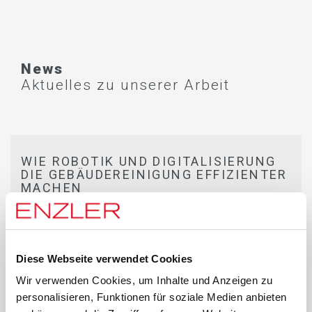
News
Aktuelles zu unserer Arbeit
WIE ROBOTIK UND DIGITALISIERUNG
DIE GEBÄUDEREINIGUNG EFFIZIENTER
MACHEN
Wir stehen an der Schwelle zu einer neuen
Ära in der Gebäudereinigung. Mit
innovativen Technologien wie intelligenter
Diese Webseite verwendet Cookies
Robotik und smarter Digitalisierung setzt
Wir verwenden Cookies, um Inhalte und Anzeigen zu
die Enzler Gruppe neue Massstäbe.
personalisieren, Funktionen für soziale Medien anbieten