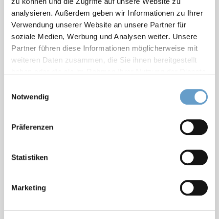
zu können und die Zugriffe auf unsere Website zu
Entdecken Sie, wie das harmonische
analysieren. Außerdem geben wir Informationen zu Ihrer
Zusammenspiel von Mensch und Technik
Verwendung unserer Website an unsere Partner für
Prozesse effizienter, nachhaltiger und
soziale Medien, Werbung und Analysen weiter. Unsere
transparenter macht.
Partner führen diese Informationen möglicherweise mit
weiteren Daten zusammen, die Sie ihnen bereitgestellt
haben oder die sie im Rahmen Ihrer Nutzung der Dienste
gesammelt haben.
Einwilligungsauswahl
Notwendig
Präferenzen
Statistiken
Marketing