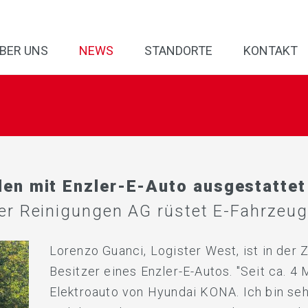
Dekontamination und
Desinfektion
Hauswartung
BER UNS
NEWS
STANDORTE
KONTAKT
 Arbeit und News aus der
den mit Enzler-E-Auto ausgestattet
er Reinigungen AG rüstet E-Fahrzeug-
Lorenzo Guanci, Logister West, ist in der 
Besitzer eines Enzler-E-Autos. "Seit ca. 4
Elektroauto von Hyundai KONA. Ich bin seh