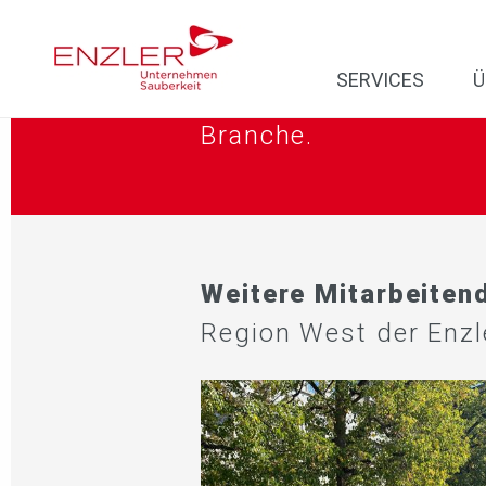
AKTUELLES
Zertifizierungen
DOWNLOADS
Verbandszugehörigkeit
News
SERVICES
Ü
Aktuelles zu unserer
Branche.
Weitere Mitarbeiten
Region West der Enzl