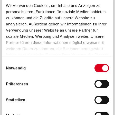
Marketing
Wir verwenden Cookies, um Inhalte und Anzeigen zu
personalisieren, Funktionen für soziale Medien anbieten
Förrlibuckstrasse 70
zu können und die Zugriffe auf unsere Website zu
8005 Zürich
analysieren. Außerdem geben wir Informationen zu Ihrer
Verwendung unserer Website an unsere Partner für
Telefon 044 455 55 00
soziale Medien, Werbung und Analysen weiter. Unsere
info@enzler.com
Partner führen diese Informationen möglicherweise mit
www.enzler.com/enzler-reinigungen-ag
weiteren Daten zusammen, die Sie ihnen bereitgestellt
haben oder die sie im Rahmen Ihrer Nutzung der Dienste
gesammelt haben.
Einwilligungsauswahl
Programmierung
Notwendig
Opten AG, www.opten.ch
Präferenzen
Statistiken
Icons
Auf dieser Seite kommen Icons von