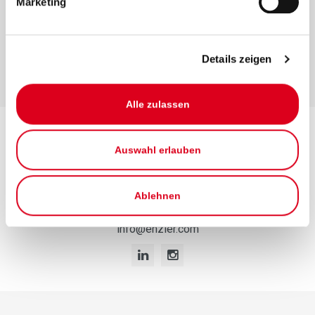
Marketing
www.flaticon.com (Eucalyp) als auch von Font
Awesome zum Einsatz.
Details zeigen
Alle zulassen
Enzler Reinigungen AG
Auswahl erlauben
Förrlibuckstrasse 70
8005 Zürich
Ablehnen
Telefon
044 455 55 55
info@enzler.com